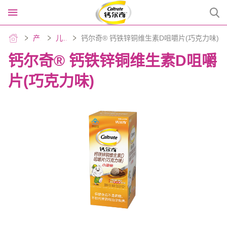
产品中心
儿童钙吸收
钙尔奇® 钙铁锌铜维生素D咀嚼片(巧克力味)
钙尔奇® 钙铁锌铜维生素D咀嚼
首页
片(巧克力味)
产品中心
产品中心
走进钙尔奇
走进钙尔奇
儿童钙吸收
在线购买
孕妇钙补充
在线购买
骨健康贴身顾问搜索结果
成人加骨劲
联系我们
老年钙生活
网站地图