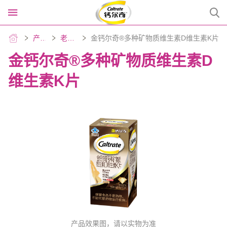
产品中心
老年钙生活
金钙尔奇®多种矿物质维生素D维生素K片
金钙尔奇®多种矿物质维生素D
首页
维生素K片
产品中心
产品中心
走进钙尔奇
走进钙尔奇
儿童钙吸收
在线购买
孕妇钙补充
在线购买
骨健康贴身顾问搜索结果
成人加骨劲
联系我们
老年钙生活
网站地图
产品效果图，请以实物为准