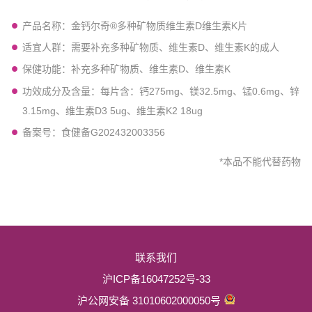
登陆/注册
产品名称：金钙尔奇®多种矿物质维生素D维生素K片
适宜人群：需要补充多种矿物质、维生素D、维生素K的成人
保健功能：补充多种矿物质、维生素D、维生素K
功效成分及含量：每片含：钙275mg、镁32.5mg、锰0.6mg、锌
3.15mg、维生素D3 5ug、维生素K2 18ug
备案号：食健备G202432003356
*本品不能代替药物
联系我们
沪ICP备16047252号-33
沪公网安备 31010602000050号